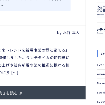
~
by 水谷 真人
は、「未来トレンドを新規事業の種に変える」
カ
開催しました。ランチタイムの時間帯に
ち上げや社内新規事業の推進に携わる担
Even
に多 […]
even
New
続きを読む ≫
serv
supp