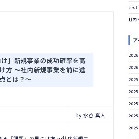
test
社内
ア
202
向け】新規事業の成功確率を高
202
け方 ～社内新規事業を前に進
点とは？～
202
202
202
by 水谷 真人
202
202
める「課題」の見つけ方 ～社内新規事