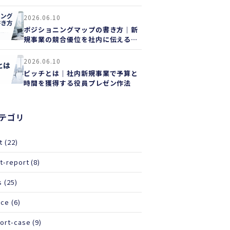
イド
2026.06.10
ポジショニングマップの書き方｜新
規事業の競合優位を社内に伝える実
践ガイド
2026.06.10
ピッチとは｜社内新規事業で予算と
時間を獲得する役員プレゼン作法
テゴリ
t
(22)
t-report
(8)
s
(25)
ice
(6)
ort-case
(9)