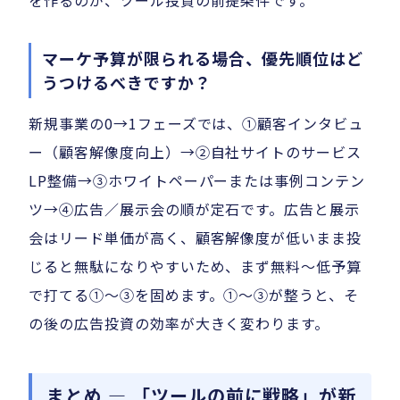
マーケ予算が限られる場合、優先順位はど
うつけるべきですか？
新規事業の0→1フェーズでは、①顧客インタビュ
ー（顧客解像度向上）→②自社サイトのサービス
LP整備→③ホワイトペーパーまたは事例コンテン
ツ→④広告／展示会の順が定石です。広告と展示
会はリード単価が高く、顧客解像度が低いまま投
じると無駄になりやすいため、まず無料〜低予算
で打てる①〜③を固めます。①〜③が整うと、そ
の後の広告投資の効率が大きく変わります。
まとめ — 「ツールの前に戦略」が新