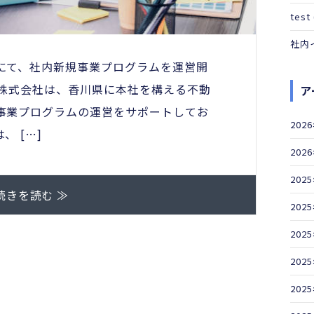
test
社内
にて、社内新規事業プログラムを運営開
idge株式会社は、香川県に本社を構える不動
ア
事業プログラムの運営をサポートしてお
202
 […]
202
202
続きを読む ≫
202
202
202
202