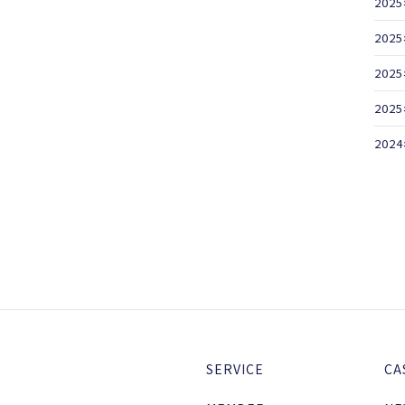
202
202
202
202
202
SERVICE
CA