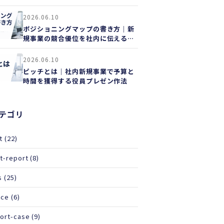
イド
2026.06.10
ポジショニングマップの書き方｜新
規事業の競合優位を社内に伝える実
践ガイド
2026.06.10
ピッチとは｜社内新規事業で予算と
時間を獲得する役員プレゼン作法
テゴリ
t
(22)
t-report
(8)
s
(25)
ice
(6)
ort-case
(9)