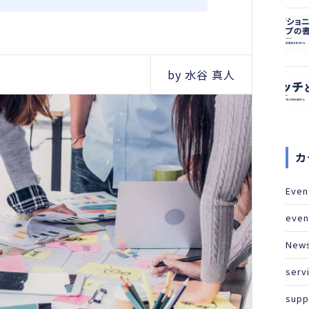
by 水谷 真人
カ
Even
even
New
serv
supp